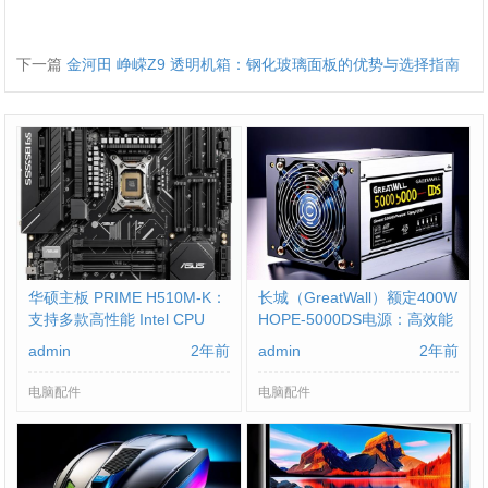
下一篇
金河田 峥嵘Z9 透明机箱：钢化玻璃面板的优势与选择指南
华硕主板 PRIME H510M-K：
长城（GreatWall）额定400W
支持多款高性能 Intel CPU
HOPE-5000DS电源：高效能
与稳定性的结合
admin
2年前
admin
2年前
电脑配件
电脑配件