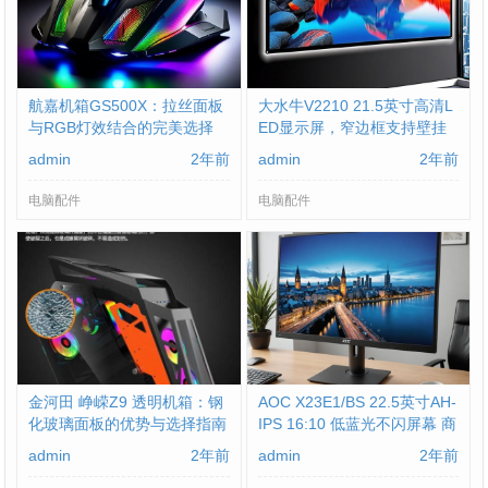
航嘉机箱GS500X：拉丝面板
大水牛V2210 21.5英寸高清L
与RGB灯效结合的完美选择
ED显示屏，窄边框支持壁挂
(BUBALUS)：提升视觉体验
admin
2年前
admin
2年前
的优质选择
电脑配件
电脑配件
金河田 峥嵘Z9 透明机箱：钢
AOC X23E1/BS 22.5英寸AH-
化玻璃面板的优势与选择指南
IPS 16:10 低蓝光不闪屏幕 商
务办公家用电脑显示器的特性
admin
2年前
admin
2年前
与优势