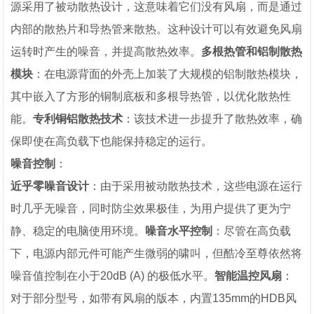
源采用了被动散热设计，这意味着它们没有风扇，而是通过
内部的散热片和导热管来散热。这种设计可以有效避免风扇
运转时产生的噪音，并提高散热效率。
多根热管和铝制散热
模块
：在电源背面的外壳上加装了大规模的铝制散热模块，
其中嵌入了方形的铜制底板和多根导热管，以优化散热性
能。
专利铜铝散热技术
：该技术进一步提升了散热效率，确
保即使在高负载下也能保持稳定的运行。
噪音控制
：
近乎零噪音设计
：由于采用被动散热技术，这些电源在运行
时几乎无噪音，同时防尘效果极佳，为用户提供了更为宁
静、稳定的电脑使用环境。
噪音水平控制
：尽管在高负载
下，电源内部元件可能产生微弱的啸叫，但酷冷至尊依然将
噪音值控制在小于20dB (A) 的极低水平。
智能温控风扇
：
对于部分型号，如带有风扇的版本，内置135mm的HDB风